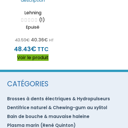
description
Lehning
(1)
Epuisé
40.36
€
43.59
€
HT
€
48.43
TTC
Voir le produit
CATÉGORIES
Brosses à dents électriques & Hydropulseurs
Dentifrice naturel & Chewing-gum au xylitol
Bain de bouche & mauvaise haleine
Plasma marin (René Quinton)