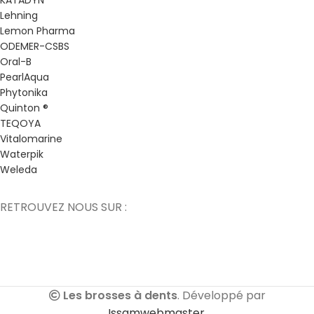
KATADYN
Lehning
Lemon Pharma
ODEMER-CSBS
Oral-B
PearlAqua
Phytonika
Quinton ®
TEQOYA
Vitalomarine
Waterpik
Weleda
RETROUVEZ NOUS SUR :
Les brosses à dents
. Développé par
Issamwebmaster
.