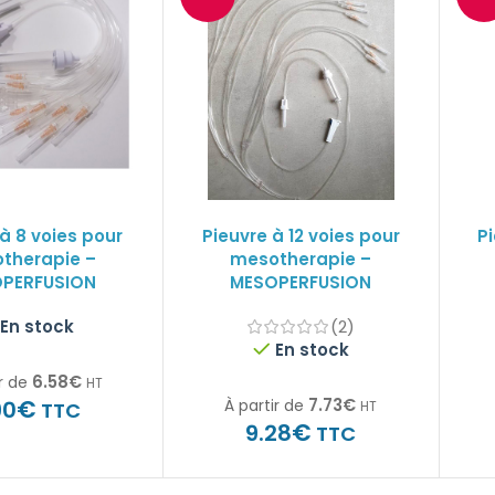
à 8 voies pour
Pieuvre à 12 voies pour
Pi
therapie –
mesotherapie –
PERFUSION
MESOPERFUSION
En stock
(2)
En stock
6.58
€
r de
HT
€
7.73
€
90
À partir de
TTC
HT
€
9.28
TTC