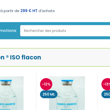
à partir de
299 € HT
d'achats
omotions
uinton ® ISO flacon
n ® ISO flacon
-12%
-13
250 ML
250