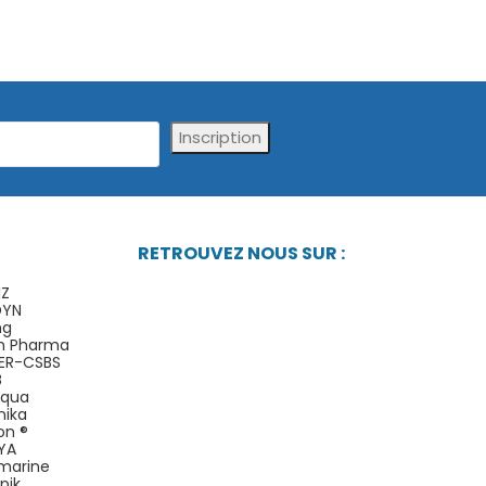
Inscription
RETROUVEZ NOUS SUR :
IZ
DYN
ng
n Pharma
ER-CSBS
B
Aqua
nika
on ®
YA
omarine
pik