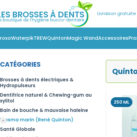
Livraison gratuite
LES BROSSES À DENTS
a boutique de l'hygiène bucco-dentaire
roxo
Waterpik
TREW
Quinton
Magic Wand
Accessoires
Pr
Q
Accueil
Plasma marin (René Quinton)
Eau de mer isotonique
CATÉGORIES
Quinto
Brosses à dents électriques &
Hydropulseurs
Dentifrice naturel & Chewing-gum au
xylitol
250 ML
Bain de bouche & mauvaise haleine
Plasma marin (René Quinton)
Santé Globale