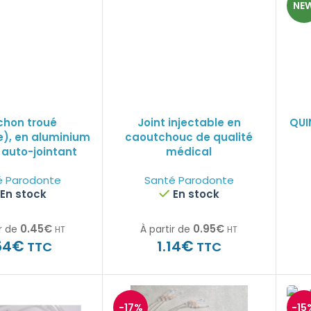
NE
chon troué
Joint injectable en
QUI
e), en aluminium
caoutchouc de qualité
 auto-jointant
médical
é Parodonte
Santé Parodonte
En stock
En stock
0.45
€
0.95
€
r de
À partir de
HT
HT
€
€
54
1.14
TTC
TTC
-17%
-15