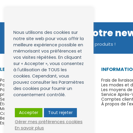
Inscrivez vous à notre ne
Nous utilisons des cookies sur
notre site web pour vous offrir la
Bénéficiez d'avantages exclusifs sur nos produits !
meilleure expérience possible en
mémorisant vos préférences et
vos visites répétées. En cliquant
sur « Accepter », vous consentez
LESBROSSESADENTS.FR
INFORMATIO
à l'utilisation de TOUS les
cookies. Cependant, vous
Paiement en 4x sans frais avec Alma ou
Frais de livraiso
pouvez consulter les Paramètres
PayPal
Les modes et dé
des cookies pour fournir un
Politique concernant le respect de la vie
Les moyens de
privée
Service Après-
consentement contrôlé.
Service client
Comptes clients
Étapes de vos achats en ligne
À propos de l'
Modalités de rétractation
Accepter
Tout rejeter
Conditions générales de vente
Besoin d'aide & FAQ
Gérer mes préférences cookies
Espace affilié
En savoir plus