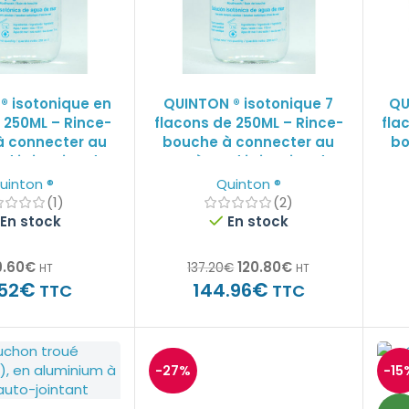
® isotonique en
QUINTON ® isotonique 7
QU
 250ML – Rince-
flacons de 250ML – Rince-
fla
à connecter au
bouche à connecter au
bo
d’irrigation du
système d’irrigation du
sy
l du dentiste.
fauteuil du dentiste
uinton ®
Quinton ®
(1)
(2)
En stock
En stock
9.60
€
120.80
€
137.20
€
HT
HT
€
€
52
144.96
TTC
TTC
-27%
-15