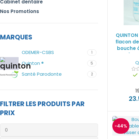
Cabinet dentaire
Nos Promotions
QUINTON 
MARQUES
flacon de
bouche 
ODEMER-CSBS
1
système 
fauteui
Q
Quinton ®
5
Santé Parodonte
2
1
23.
FILTRER LES PRODUITS PAR
PRIX
-44%