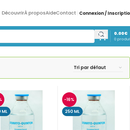
Découvrir
À propos
Aide
Contact
Connexion / Inscripti
0.00
€
0
produi
11 résultat affiché
%
-16%
 ML
250 ML