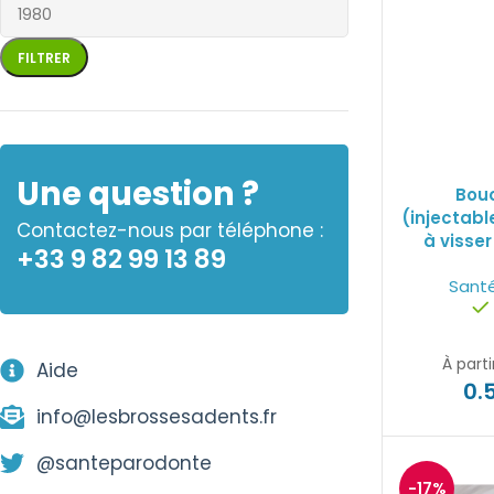
FILTRER
Une question ?
Bou
(injectabl
Contactez-nous par téléphone :
à visser
+33 9 82 99 13 89
Sant
À parti
Aide
0.
info@lesbrossesadents.fr
@santeparodonte
-17%