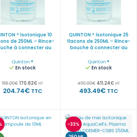
INTON ® isotonique 10
QUINTON ® isotonique 25
cons de 250ML – Rince-
flacons de 250ML – Rince-
uche à connecter au
bouche à connecter au
stème d’irrigation du
système d’irrigation du
fauteuil du dentiste
fauteuil du dentiste
Quinton ®
Quinton ®
En stock
En stock
170.62
€
411.24
€
196.00
€
490.00
€
HT
HT
€
€
204.74
493.49
TTC
TTC
%
-33%
250 ML