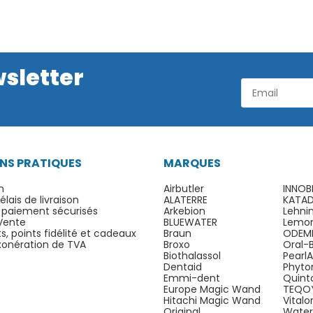
wsletter
NS PRATIQUES
MARQUES
n
Airbutler
INNOB
lais de livraison
ALATERRE
KATA
 paiement sécurisés
Arkebion
Lehni
Vente
BLUEWATER
Lemo
, points fidélité et cadeaux
Braun
ODEM
exonération de TVA
Broxo
Oral-
Biothalassol
Pearl
Dentaid
Phyto
Emmi-dent
Quint
Europe Magic Wand
TEQO
Hitachi Magic Wand
Vital
Original
Water