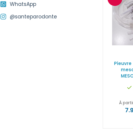
WhatsApp
@santeparodonte
Pieuvre 
meso
MESO
À parti
7.