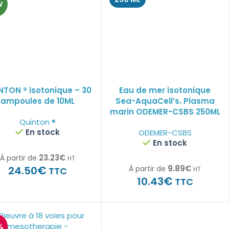
W
NTON ® isotonique – 30
Eau de mer isotonique
ampoules de 10ML
Sea-AquaCell’s. Plasma
marin ODEMER-CSBS 250ML
Quinton ®
En stock
ODEMER-CSBS
En stock
23.23
€
À partir de
HT
€
9.89
€
24.50
À partir de
TTC
HT
€
10.43
TTC
%