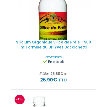
on ?
ar
 89
Silicium Organique Silice de Prêle – 500
ml Formule du Dr. Yves Baccichetti
Phytonika
En stock
dents.fr
25.50
€
31.38
€
HT
€
26.90
TTC
e
-32%
e