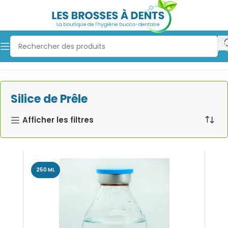
Silice de Prêle
Accueil
Autres
Homéostasie
Silice de Prêle
riques &
Afficher les filtres
hewing-
vaise
250 ML
uinton)