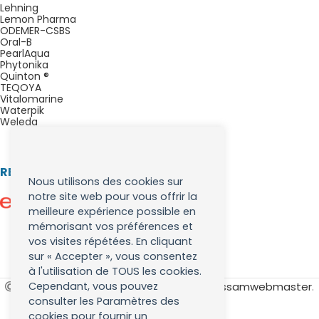
Lehning
Lemon Pharma
ODEMER-CSBS
Oral-B
PearlAqua
Phytonika
Quinton ®
TEQOYA
Vitalomarine
Waterpik
Weleda
RETROUVEZ NOUS SUR :
Nous utilisons des cookies sur
notre site web pour vous offrir la
meilleure expérience possible en
mémorisant vos préférences et
vos visites répétées. En cliquant
sur « Accepter », vous consentez
à l'utilisation de TOUS les cookies.
Les brosses à dents
. Développé par
Issamwebmaster
.
Cependant, vous pouvez
consulter les Paramètres des
cookies pour fournir un