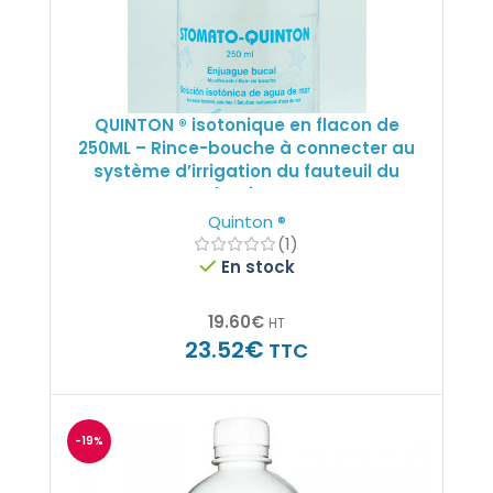
QUINTON ® isotonique en flacon de
250ML – Rince-bouche à connecter au
2
système d’irrigation du fauteuil du
dentiste.
1
Quinton ®
(1)
En stock
UITS
19.60
€
HT
€
23.52
TTC
-19%
FILTRER