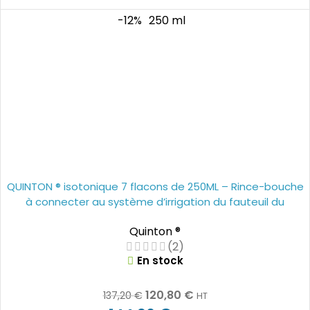
-12%
250 ml
QUINTON ® isotonique 7 flacons de 250ML – Rince-bouche
à connecter au système d’irrigation du fauteuil du
dentiste
Quinton ®
(2)
En stock
120,80
€
137,20
€
HT