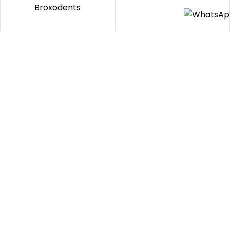
8 brossettes (medium)
Waterpik WP-70
Broxo OraBrush, Broxodents
hydropulseur jet dentaire
mécanique & sonique
familial
Broxo
Waterpik
(12)
(2)
En stock
En stock
38,33
€
70,83
€
42,50
€
87,90
€
HT
HT
€
€
46,00
85,00
TTC
TTC