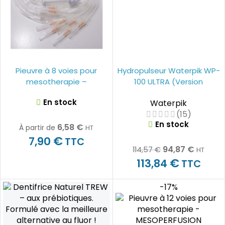
Pieuvre à 8 voies pour
Hydropulseur Waterpik WP-
mesotherapie –
100 ULTRA (Version
MESOPERFUSION
Française)
En stock
Waterpik
(15)
En stock
6,58
€
À partir de
HT
€
7,90
TTC
94,87
€
114,57
€
HT
€
113,84
TTC
-17%