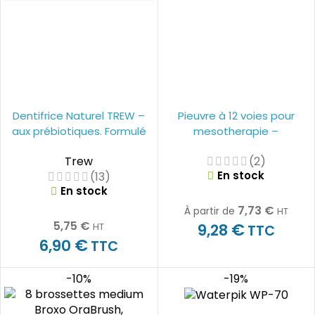
Dentifrice Naturel TREW –
Pieuvre à 12 voies pour
aux prébiotiques. Formulé
mesotherapie –
avec la meilleure alternative
MESOPERFUSION
Trew
(2)
au fluor !
En stock
(13)
En stock
7,73
€
À partir de
HT
5,75
€
€
9,28
HT
TTC
€
6,90
TTC
-10%
-19%