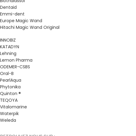
Biothalassol
Dentaid
Emmi-dent
Europe Magic Wand
Hitachi Magic Wand Original
INNOBIZ
KATADYN
Lehning
Lemon Pharma
ODEMER-CSBS
Oral-B
PearlAqua
Phytonika
Quinton ®
TEQOYA
Vitalomarine
Waterpik
Weleda