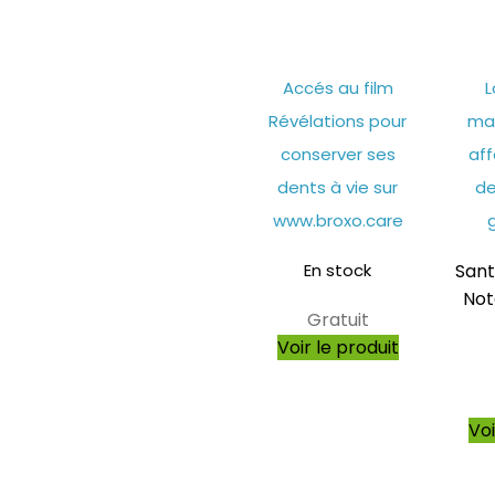
Accés au film
L
Révélations pour
mag
conserver ses
aff
dents à vie sur
de
www.broxo.care
En stock
Sant
No
Gratuit
Voir le produit
Voi