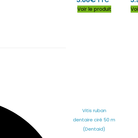
TTC
Voir le produit
Voi
Vitis ruban
dentaire ciré 50 m
(Dentaid)