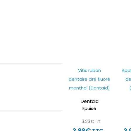
Vitis ruban
Appl
dentaire ciré fluoré
de
menthol (Dentaid)
Dentaid
Epuisé
3.23
€
HT
€
3.88
3.