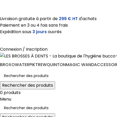
Livraison gratuite
à partir de
299 € HT
d'achats
Paiement en 3 ou 4 fois sans frais
Expédition sous
3 jours
ouvrés
Connexion / Inscription
BROXO
WATERPIK
TREW
QUINTON
MAGIC WAND
ACCESSOI
Rechercher des produits
0
produits
0.00
€
Menu