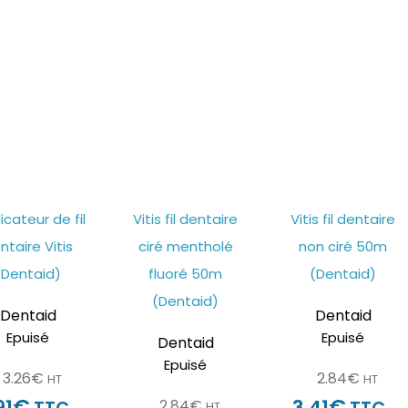
icateur de fil
Vitis fil dentaire
Vitis fil dentaire
ntaire Vitis
ciré mentholé
non ciré 50m
(Dentaid)
fluoré 50m
(Dentaid)
(Dentaid)
Dentaid
Dentaid
Epuisé
Epuisé
Dentaid
Epuisé
3.26
€
2.84
€
HT
HT
€
€
91
3.41
2.84
€
HT