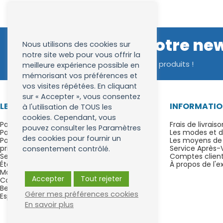
Inscrivez vous à notre ne
Nous utilisons des cookies sur
notre site web pour vous offrir la
Bénéficiez d'avantages exclusifs sur nos produits !
meilleure expérience possible en
mémorisant vos préférences et
vos visites répétées. En cliquant
sur « Accepter », vous consentez
LESBROSSESADENTS.FR
INFORMATIO
à l'utilisation de TOUS les
cookies. Cependant, vous
Paiement en 4x sans frais avec Alma ou
Frais de livraiso
pouvez consulter les Paramètres
PayPal
Les modes et dé
des cookies pour fournir un
Politique concernant le respect de la vie
Les moyens de
privée
Service Après-
consentement contrôlé.
Service client
Comptes clients
Étapes de vos achats en ligne
À propos de l'
Modalités de rétractation
Accepter
Tout rejeter
Conditions générales de vente
Besoin d'aide & FAQ
Gérer mes préférences cookies
Espace affilié
En savoir plus