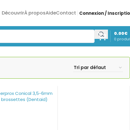
Découvrir
À propos
Aide
Contact
Connexion / Inscripti
0.00
€
0
produi
Affichage de 1–12 sur 14 résultats