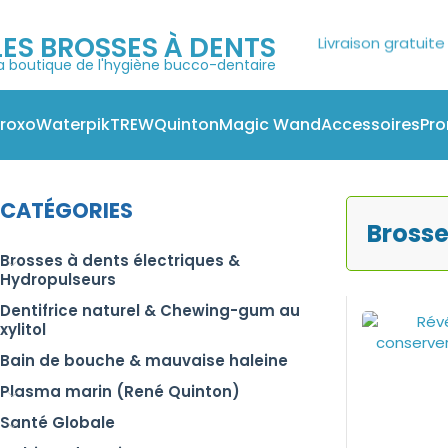
LES BROSSES À DENTS
Paiement e
a boutique de l'hygiène bucco-dentaire
roxo
Waterpik
TREW
Quinton
Magic Wand
Accessoires
Pr
Brossettes Interde
Accueil
Autres
Brosses à dents manuelles
CATÉGORIES
Brosse
Brosses à dents électriques &
Hydropulseurs
Dentifrice naturel & Chewing-gum au
xylitol
Bain de bouche & mauvaise haleine
Plasma marin (René Quinton)
Santé Globale