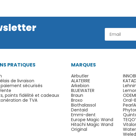
wsletter
NS PRATIQUES
MARQUES
n
Airbutler
INNOB
lais de livraison
ALATERRE
KATA
 paiement sécurisés
Arkebion
Lehni
Vente
BLUEWATER
Lemo
, points fidélité et cadeaux
Braun
ODEM
exonération de TVA
Broxo
Oral-
Biothalassol
Pearl
Dentaid
Phyto
Emmi-dent
Quint
Europe Magic Wand
TEQO
Hitachi Magic Wand
Vital
Original
Water
Wele