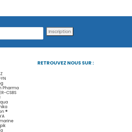
Inscription
RETROUVEZ NOUS SUR :
IZ
DYN
ng
n Pharma
ER-CSBS
B
Aqua
nika
on ®
YA
omarine
pik
da