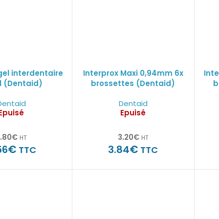
gel interdentaire
Interprox Maxi 0,94mm 6x
Int
l (Dentaid)
brossettes (Dentaid)
b
Dentaid
Dentaid
Epuisé
Epuisé
.80
€
3.20
€
HT
HT
€
€
56
3.84
TTC
TTC