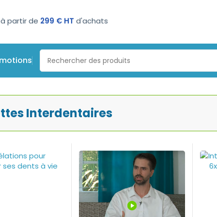
n 3 ou 4 fois sans frais
omotions
ntaires
ttes Interdentaires