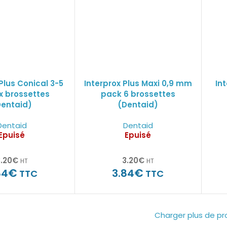
Plus Conical 3-5
Interprox Plus Maxi 0,9 mm
In
x brossettes
pack 6 brossettes
Dentaid)
(Dentaid)
Dentaid
Dentaid
Epuisé
Epuisé
.20
€
3.20
€
HT
HT
€
€
84
3.84
TTC
TTC
Charger plus de pr