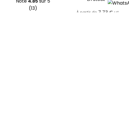
Note
4.85
sur 5
(13)
7,73
€
À partir de
HT
En stock
€
9,28
TTC
5,75
€
HT
Choisir un lot
€
6,90
TTC
Voir le produit
8 brossettes (medium)
Waterpik WP-70