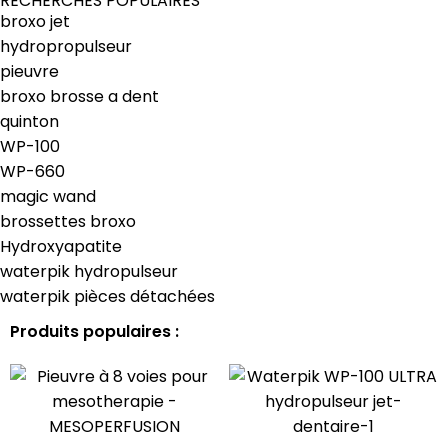
RECHERCHES POPULAIRES
broxo jet
hydropropulseur
pieuvre
broxo brosse a dent
quinton
WP-100
WP-660
magic wand
brossettes broxo
Hydroxyapatite
waterpik hydropulseur
waterpik pièces détachées
Produits populaires :
-17%
-10%
-17%
-17%
-19%