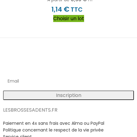
€
1,14
TTC
Choisir un lot
Inscrivez vous à notre newsletter
Bénéficiez d'avantages exclusifs sur nos produits !
Inscription
LESBROSSESADENTS.FR
Paiement en 4x sans frais avec Alma ou PayPal
Politique concernant le respect de la vie privée
Service client