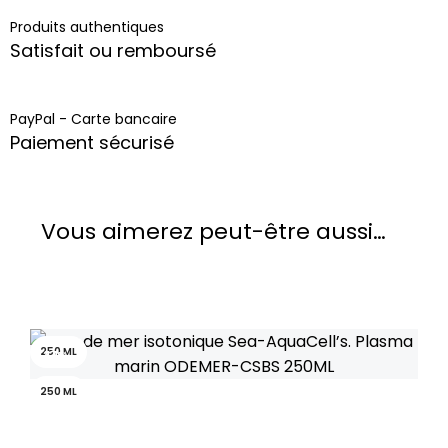
Produits authentiques
Satisfait ou remboursé
PayPal - Carte bancaire
Paiement sécurisé
Vous aimerez peut-être aussi…
250 ML
-33%
-44%
-27%
250 ML