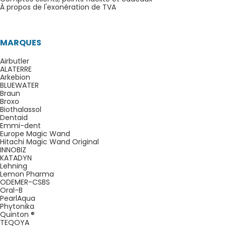
À propos de l'exonération de TVA
MARQUES
Airbutler
ALATERRE
Arkebion
BLUEWATER
Braun
Broxo
Biothalassol
Dentaid
Emmi-dent
Europe Magic Wand
Hitachi Magic Wand Original
INNOBIZ
KATADYN
Lehning
Lemon Pharma
ODEMER-CSBS
Oral-B
PearlAqua
Phytonika
Quinton ®
TEQOYA