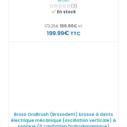
Broxo
(3)
En stock
166.66
€
173.25
€
HT
€
199.99
TTC
Broxo OraBrush (Broxodent) brosse à dents
électrique mécanique (oscillation verticale) &
sonique (à cavitation hydrodynamique)