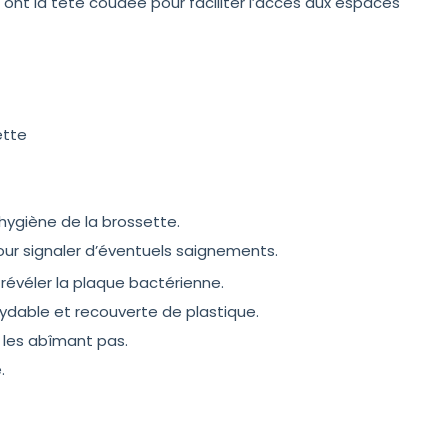
s ont la tête coudée pour faciliter l’accès aux espaces
ette
hygiène de la brossette.
our signaler d’éventuels saignements.
 révéler la plaque bactérienne.
xydable et recouverte de plastique.
 les abîmant pas.
.