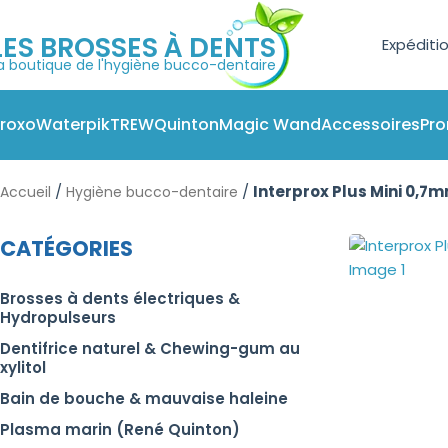
Expéditi
LES BROSSES À DENTS
a boutique de l'hygiène bucco-dentaire
roxo
Waterpik
TREW
Quinton
Magic Wand
Accessoires
Pr
/
/
Interprox Plus Mini 0,7
Accueil
Hygiène bucco-dentaire
CATÉGORIES
Brosses à dents électriques &
Hydropulseurs
Dentifrice naturel & Chewing-gum au
xylitol
Bain de bouche & mauvaise haleine
Plasma marin (René Quinton)