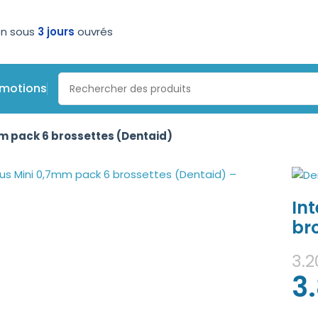
on sous
3 jours
ouvrés
omotions
mm pack 6 brossettes (Dentaid)
In
br
3.2
3