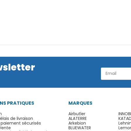
wsletter
NS PRATIQUES
MARQUES
n
Airbutler
INNOB
lais de livraison
ALATERRE
KATA
 paiement sécurisés
Arkebion
Lehni
Vente
BLUEWATER
Lemo