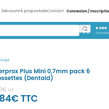
Découvrir
À propos
Aide
Contact
Connexion / Inscripti
0.00
€
0
produi
terprox Plus Mini 0,7mm pack 6
ossettes (Dentaid)
0
€
HT
.84
€
TTC