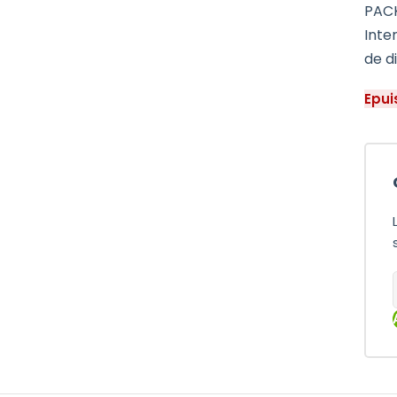
PACK
Inte
de d
Epui