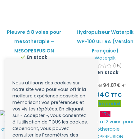
Pieuvre à 8 voies pour
Hydropulseur Waterpik
mesotherapie –
WP-100 ULTRA (Version
MESOPERFUSION
Française)
En stock
Waterpik
(15)
6.58
€
À partir de
HT
En stock
€
7.90
TTC
Nous utilisons des cookies sur
94.87
€
114.57
€
HT
Choisir un lot
notre site web pour vous offrir la
€
113.84
TTC
meilleure expérience possible en
mémorisant vos préférences et
Voir le produit
vos visites répétées. En cliquant
-17%
sur « Accepter », vous consentez
à l'utilisation de TOUS les cookies.
Cependant, vous pouvez
consulter les Paramètres des