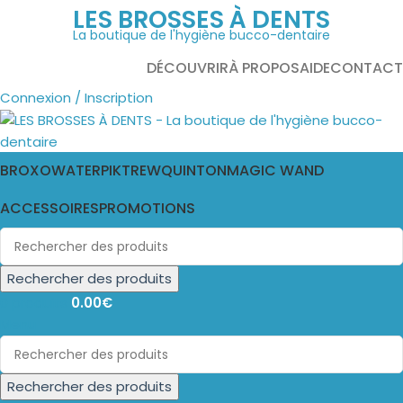
LES BROSSES À DENTS
La boutique de l'hygiène bucco-dentaire
DÉCOUVRIR
À PROPOS
AIDE
CONTACT
Connexion / Inscription
BROXO
WATERPIK
TREW
QUINTON
MAGIC WAND
ACCESSOIRES
PROMOTIONS
Rechercher des produits
0
produits
0.00
€
Menu
Rechercher des produits