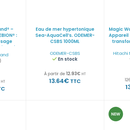
and® –
Eau de mer hypertonique
Magic Wa
EBION® :
Sea-AquaCell’s. ODEMER-
Appareil
ssage
CSBS 1000ML
transfo
hi Magic
ODEMER-CSBS
Hitachi
mbouts +
Wand
En stock
D
)
12.93
€
À partir de
HT
€
13.64
12
TTC
HT
1
TC
NEW