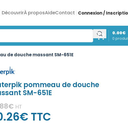
Découvrir
À propos
Aide
Contact
Connexion / Inscripti
0.00
€
0
produi
au de douche massant SM-651E
terpik pommeau de douche
ssant SM-651E
.88
€
HT
0.26
€
TTC