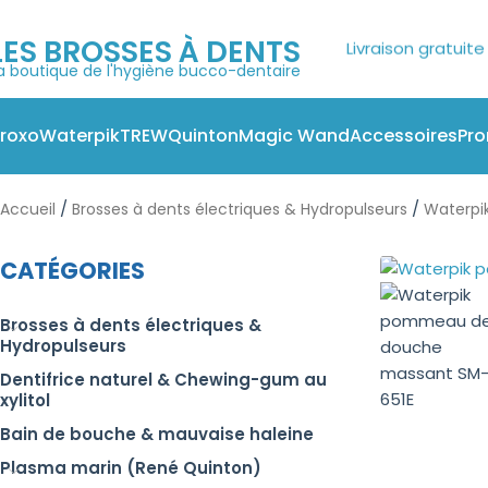
LES BROSSES À DENTS
Paiement e
a boutique de l'hygiène bucco-dentaire
roxo
Waterpik
TREW
Quinton
Magic Wand
Accessoires
Pr
/
/
Accueil
Brosses à dents électriques & Hydropulseurs
Waterpik
CATÉGORIES
Brosses à dents électriques &
Hydropulseurs
Dentifrice naturel & Chewing-gum au
xylitol
Bain de bouche & mauvaise haleine
Plasma marin (René Quinton)