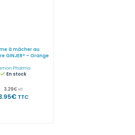
e à mâcher au
e GINJER® – Orange
emon Pharma
En stock
3.29
€
HT
€
3.95
TTC