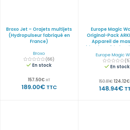
Broxo Jet – Orajets multijets
Europe Magic W
(Hydropulseur fabriqué en
Original-Pack ARK
France)
Appareil de ma
identique à l’Hitac
Broxo
Wand HV250R + 2 e
Europe Magic 
(66)
Protège RFI
(5
En stock
En stock
157.50
€
HT
124.12
€
150.81
€
€
189.00
TTC
€
148.94
T