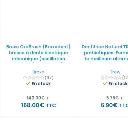
Broxo OraBrush (Broxodent)
Dentifrice Naturel T
brosse à dents électrique
prébiotiques. Form
mécanique (oscillation
la meilleure altern
verticale) & sonique (à
fluor !
cavitation hydrodynamique)
Broxo
Trew
(97)
(12
En stock
En stock
140.00
€
5.75
€
HT
HT
€
€
168.00
6.90
TTC
TT