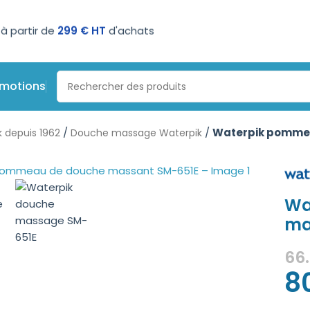
n 3 ou 4 fois sans frais
omotions
/
/
Waterpik pomme
 depuis 1962
Douche massage Waterpik
Wa
ma
66
8