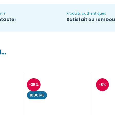
n ?
Produits authentiques
ntacter
Satisfait ou rembo
I…
-35%
-8%
1000 ML