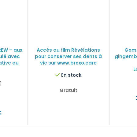
REW – aux
Accés au film Révélations
Gomm
ulé avec
pour conserver ses dents à
gingembr
ative au
vie sur www.broxo.care
L
En stock
)
Gratuit
C