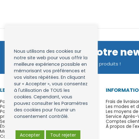
Inscrivez vous à notre ne
Nous utilisons des cookies sur
notre site web pour vous offrir la
Bénéficiez d'avantages exclusifs sur nos produits !
meilleure expérience possible en
mémorisant vos préférences et
vos visites répétées. En cliquant
sur « Accepter », vous consentez
LESBROSSESADENTS.FR
INFORMATIO
à l'utilisation de TOUS les
cookies. Cependant, vous
Paiement en 4x sans frais avec Alma ou
Frais de livraiso
pouvez consulter les Paramètres
PayPal
Les modes et dé
des cookies pour fournir un
Politique concernant le respect de la vie
Les moyens de
privée
Service Après-
consentement contrôlé.
Service client
Comptes clients
Étapes de vos achats en ligne
À propos de l'
Modalités de rétractation
Accepter
Tout rejeter
Conditions générales de vente