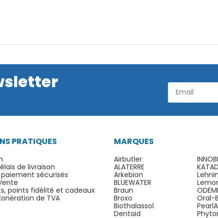
wsletter
NS PRATIQUES
MARQUES
n
Airbutler
INNOB
lais de livraison
ALATERRE
KATA
 paiement sécurisés
Arkebion
Lehni
Vente
BLUEWATER
Lemo
, points fidélité et cadeaux
Braun
ODEM
exonération de TVA
Broxo
Oral-
Biothalassol
Pearl
Dentaid
Phyto