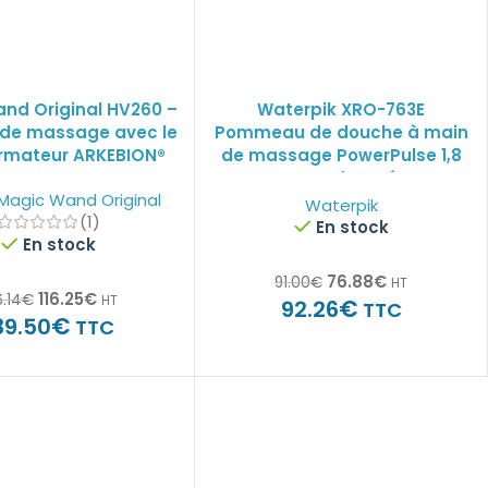
nd Original HV260 –
Waterpik XRO-763E
 de massage avec le
Pommeau de douche à main
rmateur ARKEBION®
de massage PowerPulse 1,8
GPM Chromé
 Magic Wand Original
Waterpik
(1)
En stock
En stock
76.88
€
91.00
€
HT
116.25
€
6.14
€
HT
€
92.26
TTC
€
39.50
TTC