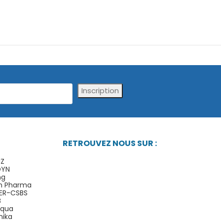
Inscription
RETROUVEZ NOUS SUR :
IZ
DYN
ng
n Pharma
ER-CSBS
B
Aqua
nika