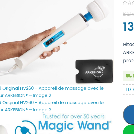
126.1
1
Hita
ARKE
prot
117
P