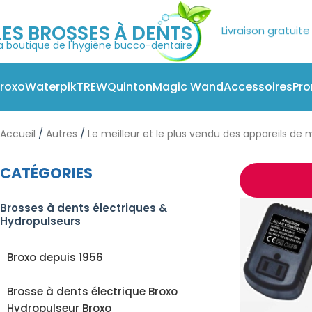
LES BROSSES À DENTS
Paiement e
a boutique de l'hygiène bucco-dentaire
roxo
Waterpik
TREW
Quinton
Magic Wand
Accessoires
Pr
/
/
Accueil
Autres
Le meilleur et le plus vendu des appareils de
CATÉGORIES
Brosses à dents électriques &
Hydropulseurs
Broxo depuis 1956
Brosse à dents électrique Broxo
Hydropulseur Broxo