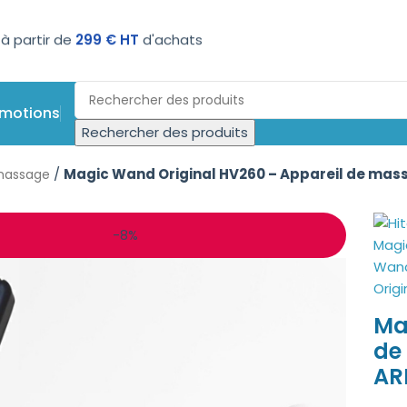
n 3 ou 4 fois sans frais
omotions
Rechercher des produits
/
Magic Wand Original HV260 – Appareil de mas
 massage
-8%
Ma
de
AR