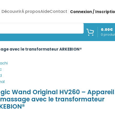
Découvrir
À propos
Aide
Contact
Connexion / Inscripti
0.00
€
0
produi
sage avec le transformateur ARKEBION®
gic Wand Original HV260 – Appareil
 massage avec le transformateur
KEBION®