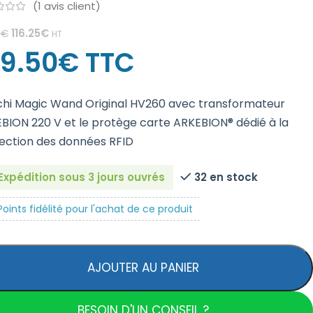
(
1
avis client)
116.25
€
4
€
HT
39.50
€
TTC
chi Magic Wand Original HV260 avec transformateur
BION 220 V et le protège carte ARKEBION® dédié à la
ection des données RFID
Expédition sous 3 jours ouvrés
32 en stock
oints fidélité pour l'achat de ce produit
AJOUTER AU PANIER
BESOIN D'UN CONSEIL ?