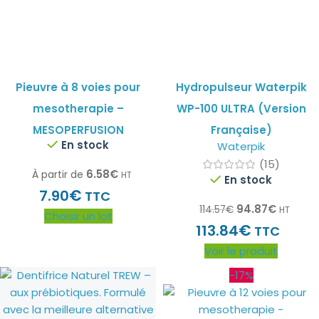
Pieuvre à 8 voies pour
Hydropulseur Waterpik
mesotherapie –
WP-100 ULTRA (Version
MESOPERFUSION
Française)
En stock
Waterpik
(15)
6.58
€
À partir de
HT
En stock
€
7.90
TTC
94.87
€
114.57
€
HT
Choisir un lot
€
113.84
TTC
Voir le produit
-17%