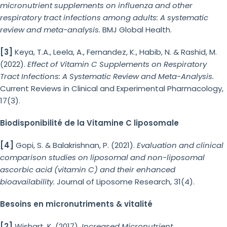
micronutrient supplements on influenza and other
respiratory tract infections among adults: A systematic
review and meta-analysis.
BMJ Global Health.
[3]
Keya, T.A., Leela, A., Fernandez, K., Habib, N. & Rashid, M.
(2022).
Effect of Vitamin C Supplements on Respiratory
Tract Infections: A Systematic Review and Meta-Analysis.
Current Reviews in Clinical and Experimental Pharmacology,
17(3).
Biodisponibilité de la Vitamine C liposomale
[4]
Gopi, S. & Balakrishnan, P. (2021).
Evaluation and clinical
comparison studies on liposomal and non-liposomal
ascorbic acid (vitamin C) and their enhanced
bioavailability.
Journal of Liposome Research, 31(4).
Besoins en micronutriments & vitalité
[2]
Wishart, K. (2017).
Increased Micronutrient