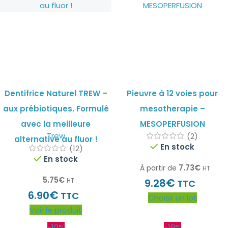
Dentifrice Naturel TREW –
Pieuvre à 12 voies pour
aux prébiotiques. Formulé
mesotherapie –
avec la meilleure
MESOPERFUSION
Trew
(2)
alternative au fluor !
En stock
(12)
En stock
7.73
€
À partir de
HT
5.75
€
€
HT
9.28
TTC
€
6.90
TTC
Choisir un lot
Voir le produit
-10%
-19%