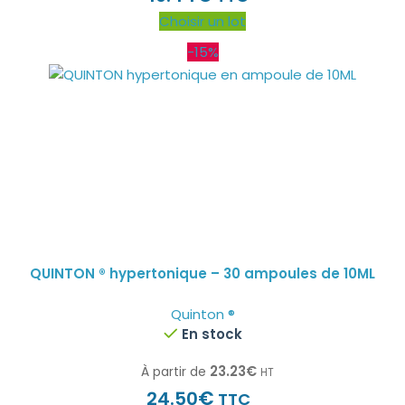
Choisir un lot
-15%
QUINTON ® hypertonique – 30 ampoules de 10ML
Quinton ®
En stock
23.23
€
À partir de
HT
€
24.50
TTC