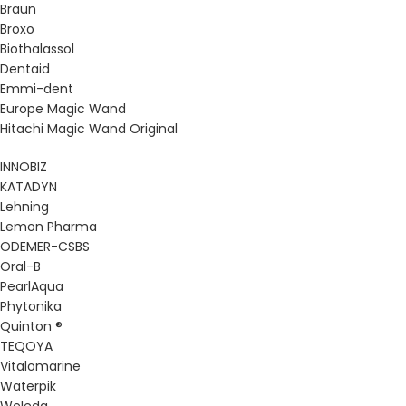
Braun
Broxo
Biothalassol
Dentaid
Emmi-dent
Europe Magic Wand
Hitachi Magic Wand Original
INNOBIZ
KATADYN
Lehning
Lemon Pharma
ODEMER-CSBS
Oral-B
PearlAqua
Phytonika
Quinton ®
TEQOYA
Vitalomarine
Waterpik
Weleda