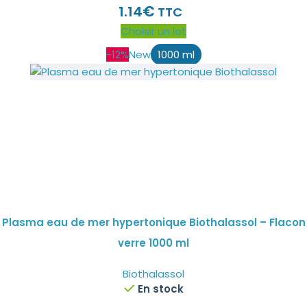
€
1.14
TTC
Choisir un lot
-12%
New
1000 ml
Plasma eau de mer hypertonique Biothalassol – Flacon
verre 1000 ml
Biothalassol
En stock