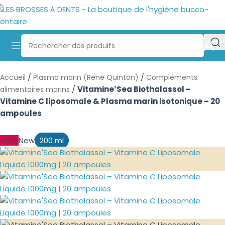
/
/
Accueil
Plasma marin (René Quinton)
Compléments
/
Vitamine’Sea Biothalassol –
alimentaires marins
Vitamine C liposomale & Plasma marin isotonique – 20
ampoules
-20%
New
200 ml