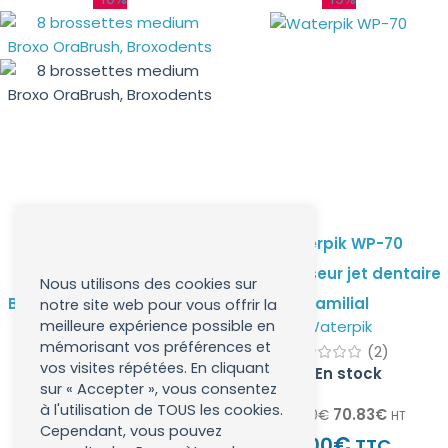
8 brossettes (medium)
Waterpik WP-70
Broxo OraBrush,
hydropulseur jet dentaire
Nous utilisons des cookies sur
Broxodents mécanique &
familial
notre site web pour vous offrir la
meilleure expérience possible en
Broxo
Waterpik
sonique
mémorisant vos préférences et
(12)
(2)
vos visites répétées. En cliquant
En stock
En stock
sur « Accepter », vous consentez
à l'utilisation de TOUS les cookies.
38.33
€
70.83
€
42.50
€
87.90
€
HT
HT
Cependant, vous pouvez
€
€
46.00
85.00
TTC
TTC