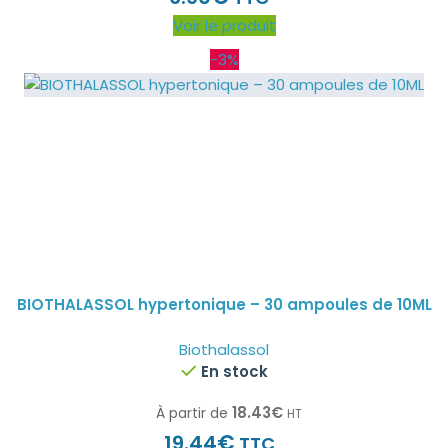
Voir le produit
-3%
BIOTHALASSOL hypertonique – 30 ampoules de 10ML
Biothalassol
En stock
18.43
€
À partir de
HT
€
19.44
TTC