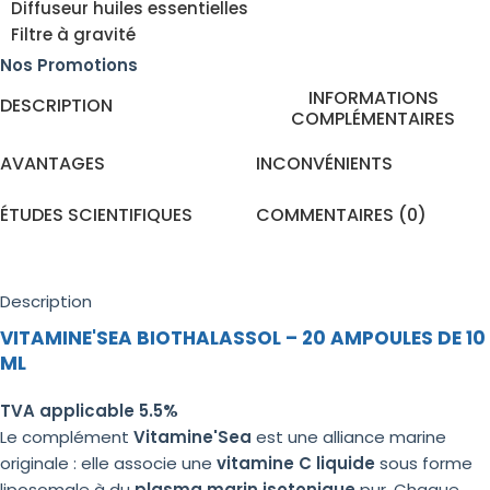
Diffuseur huiles essentielles
Filtre à gravité
Nos Promotions
INFORMATIONS
DESCRIPTION
COMPLÉMENTAIRES
AVANTAGES
INCONVÉNIENTS
ÉTUDES SCIENTIFIQUES
COMMENTAIRES (0)
Description
VITAMINE'SEA BIOTHALASSOL – 20 AMPOULES DE 10
ML
TVA applicable 5.5%
Le complément
Vitamine'Sea
est une alliance marine
originale : elle associe une
vitamine C liquide
sous forme
liposomale à du
plasma marin isotonique
pur. Chaque