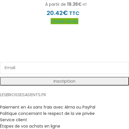
19.36
€
À partir de
HT
€
20.42
TTC
Choisir un lot
Inscrivez vous à notre newsletter
Bénéficiez d'avantages exclusifs sur nos produits !
Inscription
LESBROSSESADENTS.FR
Paiement en 4x sans frais avec Alma ou PayPal
Politique concernant le respect de la vie privée
Service client
Étapes de vos achats en ligne