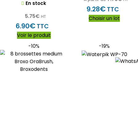
En stock
€
9.28
TTC
5.75
€
HT
Choisir un lot
€
6.90
TTC
Voir le produit
-10%
-19%
8 brossettes (medium)
Waterpik WP-70
Broxo OraBrush, Broxodents
hydropulseur jet dentaire