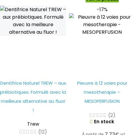
-17%
Dentifrice Naturel TREW – aux
Pieuvre à 12 voies pour
prébiotiques. Formulé avec la
mesotherapie –
meilleure alternative au fluor
MESOPERFUSION
!
(2)
En stock
Trew
(12)
7.73
€
À partir de
HT