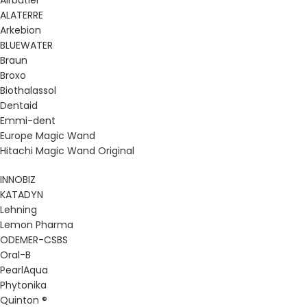
Airbutler
ALATERRE
Arkebion
BLUEWATER
Braun
Broxo
Biothalassol
Dentaid
Emmi-dent
Europe Magic Wand
Hitachi Magic Wand Original
INNOBIZ
KATADYN
Lehning
Lemon Pharma
ODEMER-CSBS
Oral-B
PearlAqua
Phytonika
Quinton ®