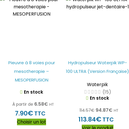
Pieuvre à 8 voies pour
Hydropulseur Waterpik WP-
mesotherapie –
100 ULTRA (Version Française)
MESOPERFUSION
Waterpik
(15)
En stock
En stock
6.58
€
À partir de
HT
94.87
€
114.57
€
HT
€
7.90
TTC
€
113.84
TTC
Choisir un lot
Voir le produit