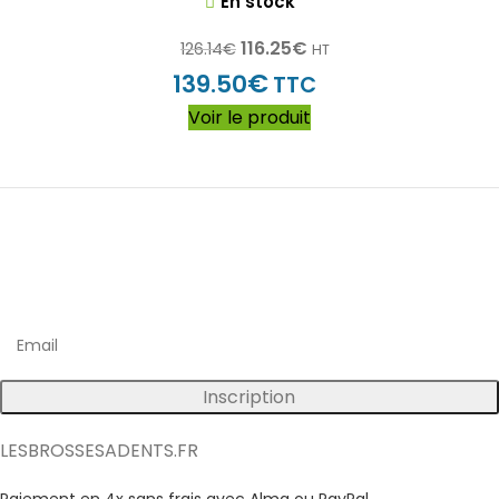
En stock
116.25
€
126.14
€
HT
€
139.50
TTC
Voir le produit
Inscrivez vous à notre newsletter
Bénéficiez d'avantages exclusifs sur nos produits !
Inscription
LESBROSSESADENTS.FR