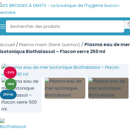
/
/
Plasma eau de mer
Accueil
Plasma marin (René Quinton)
isotonique Biothalassol – Flacon verre 250 ml
-24%
NEW
250 ML