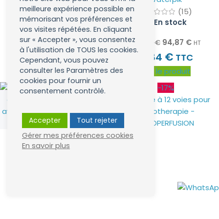
meilleure expérience possible en
(15)
6,58
€
À partir de
mémorisant vos préférences et
HT
En stock
vos visites répétées. En cliquant
€
7,90
TTC
sur « Accepter », vous consentez
94,87
€
114,57
€
HT
Choisir un lot
à l'utilisation de TOUS les cookies.
€
113,84
TTC
Cependant, vous pouvez
consulter les Paramètres des
Voir le produit
cookies pour fournir un
-17%
consentement contrôlé.
Accepter
Tout rejeter
Gérer mes préférences cookies
En savoir plus
Dentifrice Naturel TREW –
Pieuvre à 12 voies pour