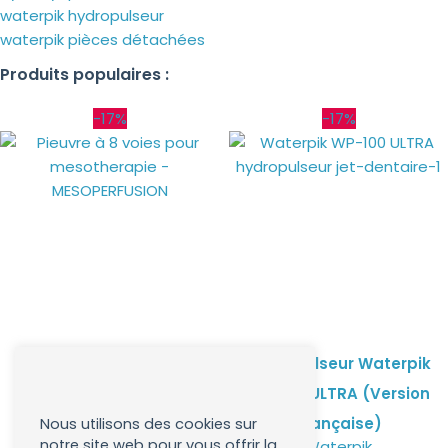
waterpik hydropulseur
waterpik pièces détachées
Produits populaires :
-17%
-17%
Pieuvre à 8 voies pour
Hydropulseur Waterpik
mesotherapie –
WP-100 ULTRA (Version
MESOPERFUSION
Française)
Nous utilisons des cookies sur
En stock
notre site web pour vous offrir la
Waterpik