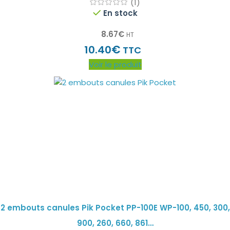
(1)
En stock
8.67
€
HT
€
10.40
TTC
Voir le produit
2 embouts canules Pik Pocket PP-100E WP-100, 450, 300,
900, 260, 660, 861…