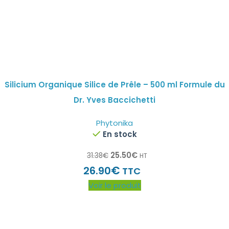
Silicium Organique Silice de Prêle – 500 ml Formule du
Dr. Yves Baccichetti
Phytonika
En stock
25.50
€
31.38
€
HT
€
26.90
TTC
Voir le produit
Inscrivez vous à notre newsletter