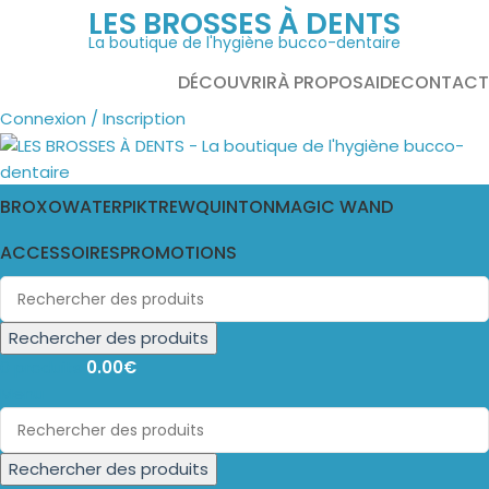
LES BROSSES À DENTS
La boutique de l'hygiène bucco-dentaire
DÉCOUVRIR
À PROPOS
AIDE
CONTACT
Connexion / Inscription
BROXO
WATERPIK
TREW
QUINTON
MAGIC WAND
ACCESSOIRES
PROMOTIONS
Rechercher des produits
0
produits
0.00
€
Menu
Rechercher des produits