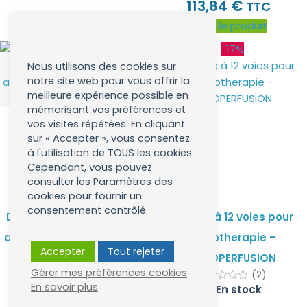
€
113,84
TTC
Voir le produit
-17%
Nous utilisons des cookies sur
notre site web pour vous offrir la
meilleure expérience possible en
mémorisant vos préférences et
vos visites répétées. En cliquant
sur « Accepter », vous consentez
à l'utilisation de TOUS les cookies.
Cependant, vous pouvez
consulter les Paramètres des
cookies pour fournir un
consentement contrôlé.
Dentifrice Naturel TREW –
Pieuvre à 12 voies pour
aux prébiotiques. Formulé
mesotherapie –
Accepter
Tout rejeter
avec la meilleure
MESOPERFUSION
Gérer mes préférences cookies
Trew
(2)
alternative au fluor !
En savoir plus
En stock
(13)
En stock