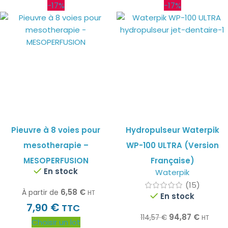
-17%
-17%
Pieuvre à 8 voies pour
Hydropulseur Waterpik
mesotherapie –
WP-100 ULTRA (Version
MESOPERFUSION
Française)
En stock
Waterpik
(15)
6,58
€
À partir de
HT
En stock
€
7,90
TTC
94,87
€
114,57
€
HT
Choisir un lot