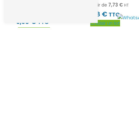
7,73
€
À partir de
HT
5,75
€
€
HT
9,28
TTC
€
6,90
TTC
Choisir un lot
Voir le produit
-10%
-19%
8 brossettes (medium)
Waterpik WP-70
Broxo OraBrush,
hydropulseur jet dentaire
Broxodents mécanique &
familial