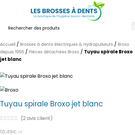
/
/
Accueil
Brosses à dents électriques & Hydropulseurs
Broxo
/
/
Tuyau spirale Broxo
depuis 1956
Pièces détachées Broxo
jet blanc
Tuyau spirale Broxo jet blanc
(
2
avis client)
10.49
€
HT