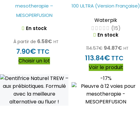
mesotherapie –
100 ULTRA (Version Française)
MESOPERFUSION
Waterpik
(15)
En stock
En stock
6.58
€
À partir de
HT
94.87
€
114.57
€
HT
€
7.90
TTC
€
113.84
TTC
Choisir un lot
Voir le produit
-17%