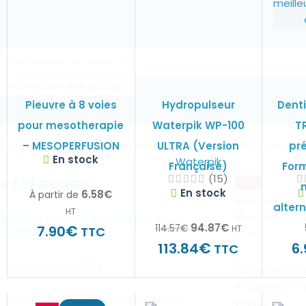
Rechercher des produits
Pieuvre à 8 voies
Hydropulseur
Denti
pour mesotherapie
Waterpik WP-100
T
– MESOPERFUSION
/
ULTRA (Version
/
pré
Accueil
Brosses à dents électriques & Hydropulseurs
Broxo de
En stock
Waterpik
Française)
Form
(15)
CATÉGORIES
-53%
m
En stock
6.58
€
À partir de
altern
HT
Brosses à dents électriques &
94.87
€
€
114.57
€
7.90
HT
TTC
Hydropulseurs
€
113.84
6.
TTC
Broxo depuis 1956
Brosse à dents électrique Broxo