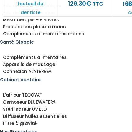
€
129.30
168
TTC
fauteuil du
s
Eau de mer hypertonique
dentiste
c
Eau de mer isotonique
Mésothérapie – Pieuvres
hydr
Produire son plasma marin
Compléments alimentaires marins
Santé Globale
Compléments alimentaires
Appareils de massage
Connexion ALATERRE®
Cabinet dentaire
L'air pur TEQOYA®
Osmoseur BLUEWATER®
Stérilisateur UV LED
Diffuseur huiles essentielles
Filtre à gravité
Nos Promotions