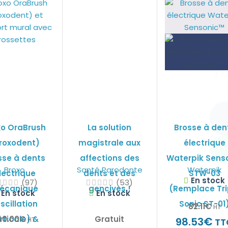
Supp
7
Po
xo OraBrush
La solution
Brosse à den
roxodent)
magistrale aux
électrique
sse à dents
affections des
Waterpik Sens
Broxo
Santé Parodonte
Waterpik
lectrique
dents et des
STW-03
En stock
(97)
(53)
écanique
gencives !
(Remplace Tri
En stock
En stock
scillation
Sonic ST-01
82.11
€
HT
40.00
€
Gratuit
rticale) &
€
98.53
HT
TT