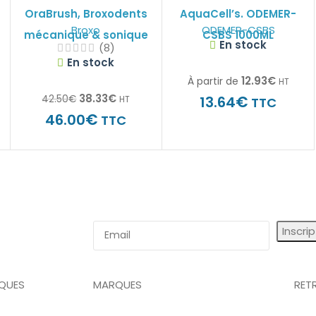
OraBrush, Broxodents
AquaCell’s. ODEMER-
Broxo
ODEMER-CSBS
mécanique & sonique
CSBS 1000ML
En stock
(8)
En stock
12.93
€
À partir de
HT
38.33
€
€
42.50
€
13.64
HT
TTC
€
46.00
TTC
Inscri
IQUES
MARQUES
RET