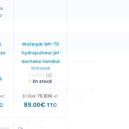
s
Waterpik WP-70
oxo
hydropulseur jet
dhésif pour 4 brossettes Broxo OraBrush
dentaire familial
Waterpik
(2)
&
En stock
pport mural adhésif pour 4
70.83
€
87.90
€
ossettes Broxo OraBrush
HT
HT
€
85.00
C
TTC
7.00
€
€
HT
.40
€
TTC