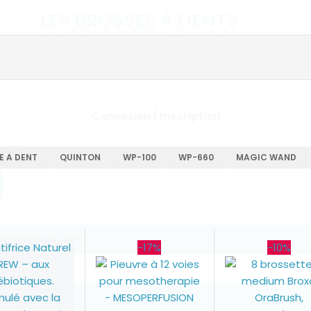
LES BROSSES À DENTS
La boutique de l'hygiène bucco-dentaire
Paiement en 3 ou 4 fois sans fra
Connexion / Inscription
E A DENT
QUINTON
WP-100
WP-660
MAGIC WAND
RES
PROMOTIONS
-17%
-10%