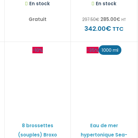
En stock
En stock
Gratuit
285.00
€
297.50
€
HT
€
342.00
TTC
-10%
-35%
1000 ml
8 brossettes
Eau de mer
(souples) Broxo
hypertonique Sea-