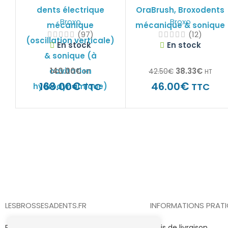
dents électrique
OraBrush, Broxodents
Broxo
Broxo
mécanique
mécanique & sonique
(97)
(12)
(oscillation verticale)
En stock
En stock
& sonique (à
140.00
€
38.33
€
cavitation
42.50
€
HT
HT
€
€
168.00
46.00
TTC
TTC
hydrodynamique)
Inscrivez vous à notre newsletter
Bénéficiez d'avantages exclusifs sur nos produits !
LESBROSSESADENTS.FR
INFORMATIONS PRAT
Paiement en 4x sans frais avec Alma
Frais de livraison