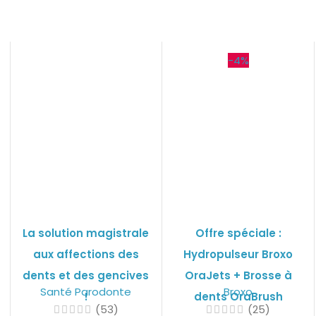
-4%
La solution magistrale
Offre spéciale :
aux affections des
Hydropulseur Broxo
dents et des gencives
OraJets + Brosse à
Santé Parodonte
Broxo
!
dents OraBrush
(53)
(25)