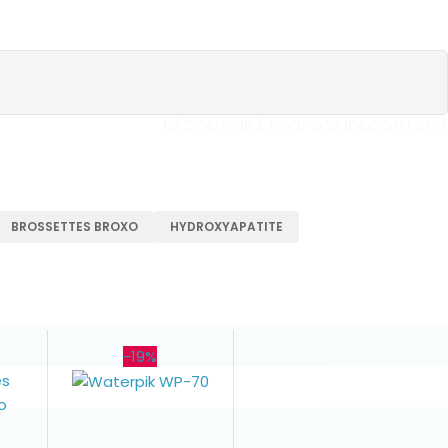
is
DÉCOUVRIR
À PROPOS
AIDE
CONTACT
BROSSETTES BROXO
HYDROXYAPATITE
-19%