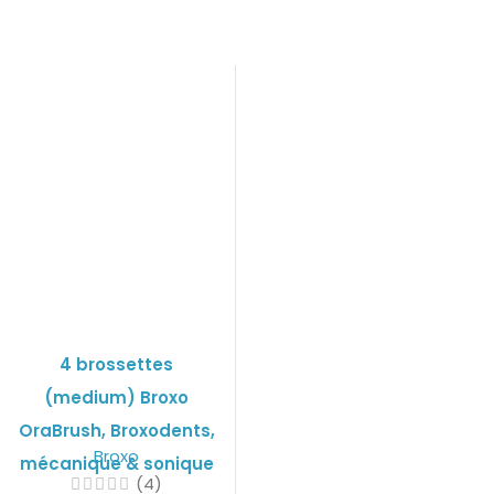
4 brossettes
(medium) Broxo
OraBrush, Broxodents,
Broxo
mécanique & sonique
(4)