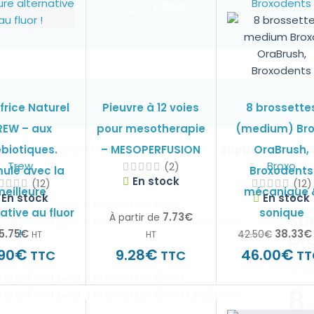
0
0.00
€
frice Naturel
Pieuvre à 12 voies
8 brossette
REW – aux
pour mesotherapie
(medium) Br
biotiques.
/
– MESOPERFUSION
/
Support mural a
OraBrush,
puis 1956
Brossettes et Accessoires Broxo
Trew
Broxo
(2)
ulé avec la
Broxodents
En stock
(12)
(12)
eilleure
mécanique 
En stock
En stock
ative au fluor
sonique
Su
7.73
€
À partir de
5.75
€
38.33
€
!
42.50
€
HT
HT
br
€
€
€
90
9.28
46.00
TTC
TTC
TT
15.00
8