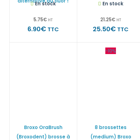
alternative au fluor !
En stock
En stock
5.75
€
21.25
€
HT
HT
€
€
6.90
25.50
TTC
TTC
-10%
Broxo OraBrush
8 brossettes
(Broxodent) brosse à
(medium) Broxo