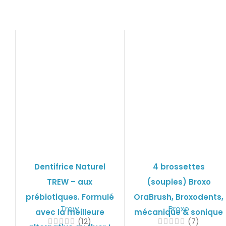
Dentifrice Naturel
4 brossettes
TREW – aux
(souples) Broxo
prébiotiques. Formulé
OraBrush, Broxodents,
Trew
Broxo
avec la meilleure
mécanique & sonique
(12)
(7)