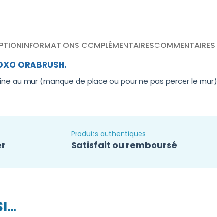
PTION
INFORMATIONS COMPLÉMENTAIRES
COMMENTAIRES 
ROXO ORABRUSH.
origine au mur (manque de place ou pour ne pas percer le mur)
Produits authentiques
er
Satisfait ou remboursé
SI…