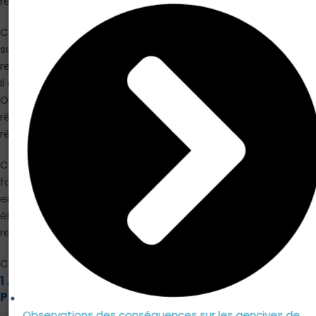
résultat.
Comme le confirment plusieurs études (envoyés par mail
sur demande), les microperforations de la brossette la
rendent sujette à une contamination bactérienne certaine.
Il est difficile de nettoyer correctement une brossette
Oral-B. Cependant, pour limiter les risques de
réensemencement des bactéries délogées la veille, utilisez
régulièrement
le nettoyant Redesept
.
Comme toutes les brosses à dents électriques
fonctionnant sur batterie, un jour viendra où celle-ci arrivera
en fin de vie. Vous devrez alors racheter une brosse à dents
électrique neuve (le fabriquant n'ayant pas prévu le
remplacement de la batterie).
Commentaires (1)
1 AVIS POUR
ORAL-B BROSSE À DENTS ÉLECTRIQUE
PROFESSIONAL CARE 500 (4 BROSSETTES)
Observations des conséquences sur les gencives de