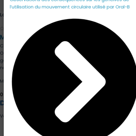
l’utilisation du mouvement circulaire utilisé par Oral-B
LouisP
(client confirmé)
–
22 novembre 2011
MERCI POUR L'ASSISTANCE
C’est un bon produit – la batterie dedans dure des années.
On peut choisir les brossette « Sensitives » qui sont moins
gênantes pour les enfants/jeunes – et pour les grands, la
nouvelle brossette « Floss Action » qui sont efficaces.
Mais ce message est plutôt de dire Merci au s...
Lire la suite
0
0
DÉPOSER UN COMMENTAIRE
Vous devez être
connecté
pour publier un avis.