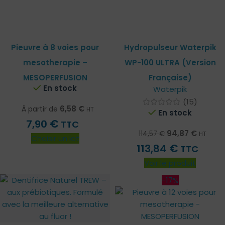
Pieuvre à 8 voies pour
Hydropulseur Waterpik
mesotherapie –
WP-100 ULTRA (Version
MESOPERFUSION
Française)
En stock
Waterpik
(15)
6,58
€
À partir de
HT
En stock
€
7,90
TTC
94,87
€
114,57
€
HT
Choisir un lot
€
113,84
TTC
Voir le produit
-17%