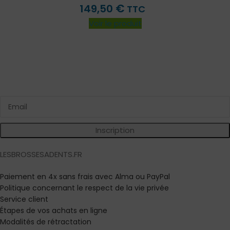
€
149,50
TTC
Voir le produit
Inscrivez vous à notre newsletter
Bénéficiez d'avantages exclusifs sur nos produits !
Inscription
LESBROSSESADENTS.FR
Paiement en 4x sans frais avec Alma ou PayPal
Politique concernant le respect de la vie privée
Service client
Étapes de vos achats en ligne
Modalités de rétractation