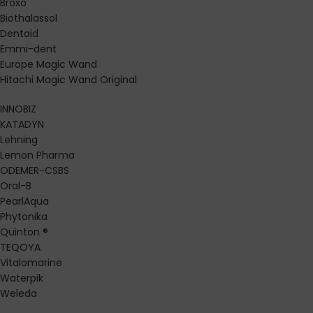
Broxo
Biothalassol
Dentaid
Emmi-dent
Europe Magic Wand
Hitachi Magic Wand Original
INNOBIZ
KATADYN
Lehning
Lemon Pharma
ODEMER-CSBS
Oral-B
PearlAqua
Phytonika
Quinton ®
TEQOYA
Vitalomarine
Waterpik
Weleda