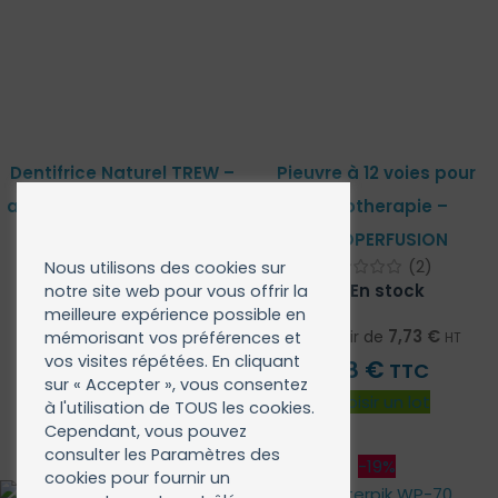
Dentifrice Naturel TREW –
Pieuvre à 12 voies pour
aux prébiotiques. Formulé
mesotherapie –
avec la meilleure
MESOPERFUSION
Trew
(2)
Nous utilisons des cookies sur
alternative au fluor !
En stock
notre site web pour vous offrir la
(13)
meilleure expérience possible en
En stock
7,73
€
À partir de
mémorisant vos préférences et
HT
vos visites répétées. En cliquant
5,75
€
€
HT
9,28
TTC
sur « Accepter », vous consentez
€
6,90
TTC
Choisir un lot
à l'utilisation de TOUS les cookies.
Voir le produit
Cependant, vous pouvez
consulter les Paramètres des
-10%
-19%
cookies pour fournir un