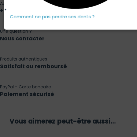
Appel non surtaxé
+33 9 82 99 13 89
Comment ne pas perdre ses dents ?
Une question ?
Nous contacter
Produits authentiques
Satisfait ou remboursé
PayPal - Carte bancaire
Paiement sécurisé
Vous aimerez peut-être aussi…