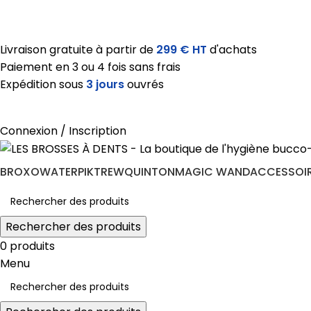
Livraison gratuite
à partir de
299 € HT
d'achats
Paiement en 3 ou 4 fois sans frais
Expédition sous
3 jours
ouvrés
Connexion / Inscription
BROXO
WATERPIK
TREW
QUINTON
MAGIC WAND
ACCESSOI
Rechercher des produits
0
produits
0,00
€
Menu