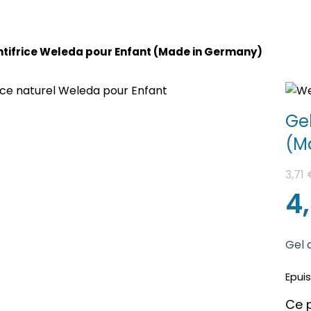
ntifrice Weleda pour Enfant (Made in Germany)
Gel
(M
3,71
4
Gel 
Epui
Ce p