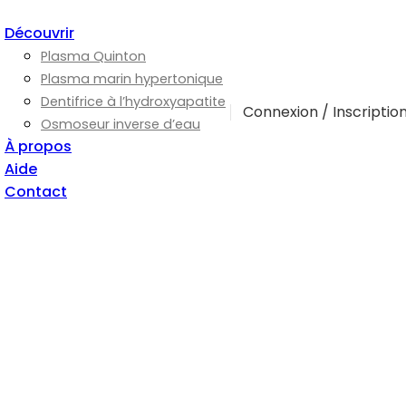
Découvrir
Plasma Quinton
Plasma marin hypertonique
Dentifrice à l’hydroxyapatite
Connexion / Inscriptio
Osmoseur inverse d’eau
À propos
Aide
Contact
0
0.00