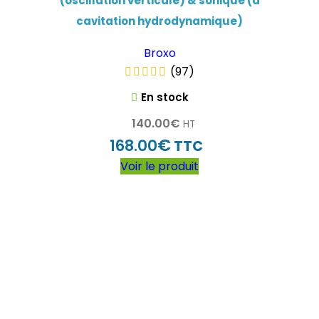
(oscillation verticale) & sonique (à
cavitation hydrodynamique)
Broxo
(97)
En stock
140.00
€
HT
€
168.00
TTC
Voir le produit