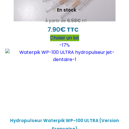
En stock
6.58
€
À partir de
HT
€
7.90
TTC
Choisir un lot
-17%
Hydropulseur Waterpik WP-100 ULTRA (Version
Française)