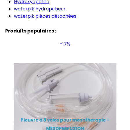
Hydroxyapatite
waterpik hydropulseur
waterpik pièces détachées
Produits populaires :
-17%
Pieuvre à 8 voies pour mesotherapie –
MESOPERFUSION