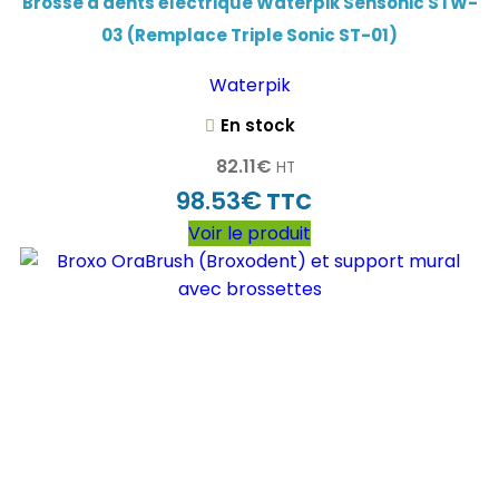
Brosse à dents électrique Waterpik Sensonic STW-
03 (Remplace Triple Sonic ST-01)
Waterpik
En stock
82.11
€
HT
€
98.53
TTC
Voir le produit