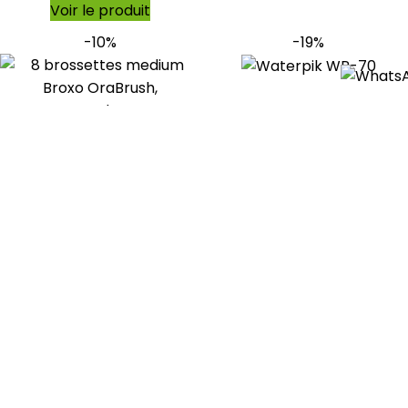
Voir le produit
-10%
-19%
8 brossettes (medium)
Waterpik WP-70
Broxo OraBrush, Broxodents
hydropulseur jet dentaire
mécanique & sonique
familial
Broxo
Waterpik
(12)
(2)
En stock
En stock