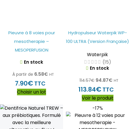
Pieuvre à 8 voies pour
Hydropulseur Waterpik WP-
mesotherapie –
100 ULTRA (Version Française)
MESOPERFUSION
Waterpik
(15)
En stock
En stock
6.58
€
À partir de
HT
94.87
€
114.57
€
HT
€
7.90
TTC
€
113.84
TTC
Choisir un lot
Voir le produit
-17%