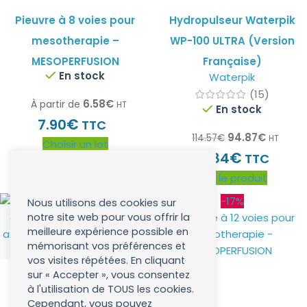
Pieuvre à 8 voies pour
Hydropulseur Waterpik
mesotherapie –
WP-100 ULTRA (Version
MESOPERFUSION
Française)
En stock
Waterpik
(15)
6.58
€
À partir de
HT
En stock
€
7.90
TTC
94.87
€
114.57
€
HT
Choisir un lot
€
113.84
TTC
Voir le produit
-17%
Nous utilisons des cookies sur
notre site web pour vous offrir la
meilleure expérience possible en
mémorisant vos préférences et
vos visites répétées. En cliquant
sur « Accepter », vous consentez
à l'utilisation de TOUS les cookies.
Cependant, vous pouvez