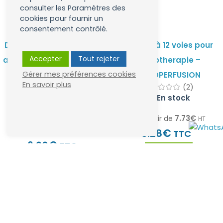
consulter les Paramètres des
cookies pour fournir un
consentement contrôlé.
Dentifrice Naturel TREW –
Pieuvre à 12 voies pour
Accepter
Tout rejeter
aux prébiotiques. Formulé
mesotherapie –
Gérer mes préférences cookies
avec la meilleure
MESOPERFUSION
En savoir plus
Trew
(2)
alternative au fluor !
En stock
(12)
En stock
7.73
€
À partir de
HT
5.75
€
€
HT
9.28
TTC
€
6.90
TTC
Choisir un lot
Voir le produit
-10%
-19%