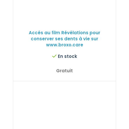
Accés au film Révélations pour
conserver ses dents à vie sur
te
1
www.broxo.care
3
En stock
Gratuit
UITS
FILTRER