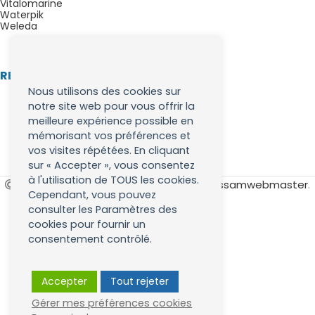
Vitalomarine
Waterpik
Weleda
RETROUVEZ NOUS SUR :
Nous utilisons des cookies sur
notre site web pour vous offrir la
meilleure expérience possible en
mémorisant vos préférences et
vos visites répétées. En cliquant
sur « Accepter », vous consentez
à l'utilisation de TOUS les cookies.
Les brosses à dents
. Développé par
Issamwebmaster
.
Cependant, vous pouvez
consulter les Paramètres des
cookies pour fournir un
consentement contrôlé.
Accepter
Tout rejeter
Gérer mes préférences cookies