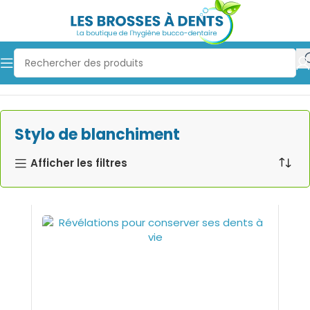
Stylo de blanchiment
Accueil
Autres
Blanchiment dentaire
Stylo de blanchiment
riques &
Afficher les filtres
hewing-
vaise
uinton)