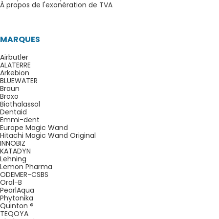
À propos de l'exonération de TVA
MARQUES
Airbutler
ALATERRE
Arkebion
BLUEWATER
Braun
Broxo
Biothalassol
Dentaid
Emmi-dent
Europe Magic Wand
Hitachi Magic Wand Original
INNOBIZ
KATADYN
Lehning
Lemon Pharma
ODEMER-CSBS
Oral-B
PearlAqua
Phytonika
Quinton ®
TEQOYA