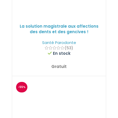
on ?
La solution magistrale aux affections
ar
des dents et des gencives !
 89
Santé Parodonte
(53)
En stock
Gratuit
dents.fr
-55%
e
e