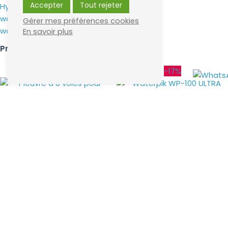
Accepter
Tout rejeter
Hydroxyapatite
waterpik hydropulseur
Gérer mes préférences cookies
waterpik pièces détachées
En savoir plus
Produits populaires :
-17%
-17%
Pieuvre à 8 voies pour
Hydropulseur Waterpik
mesotherapie –
WP-100 ULTRA (Version
MESOPERFUSION
Française)