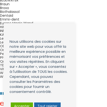
BLUEWATER
Braun
Broxo
Biothalassol
Dentaid
Emmi-dent
Europe Magic Wand
Hitachi Magic Wand Original
INNOBIZ
KATADYN
Lehning
Nous utilisons des cookies sur
Lemon Pharma
ODEMER-CSBS
notre site web pour vous offrir la
Oral-B
meilleure expérience possible en
PearlAqua
mémorisant vos préférences et
Phytonika
Quinton ®
vos visites répétées. En cliquant
TEQOYA
sur « Accepter », vous consentez
Vitalomarine
à l'utilisation de TOUS les cookies.
Waterpik
Weleda
Cependant, vous pouvez
consulter les Paramètres des
cookies pour fournir un
consentement contrôlé.
RETROUVEZ NOUS SUR :
Accepter
Tout rejeter